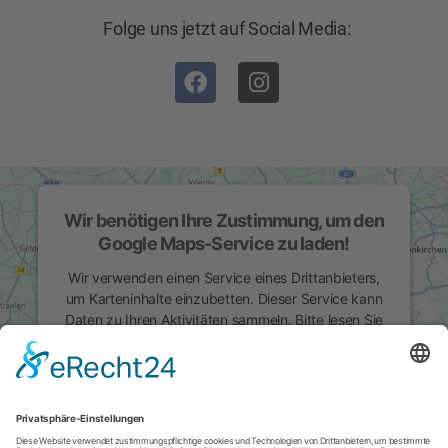
Folge uns jetzt auf Social Media:
Wir benötigen Ihre Zustimmung, um den
Google Maps-Service zu laden!
Wir verwenden einen Service eines Drittanbieters,
um Karteninhalte einzubetten. Dieser Service kann
Daten zu Ihren Aktivitäten sammeln. Bitte lesen Sie
die Details durch und stimmen Sie der Nutzung des
Service zu, um diese Karte anzuzeigen.
MEHR INFORMATIONEN