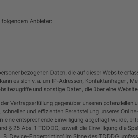
i folgendem Anbieter:
 personenbezogenen Daten, die auf dieser Website erfas
i kann es sich v. a. um IP-Adressen, Kontaktanfragen, 
itezugriffe und sonstige Daten, die über eine Website
er Vertragserfüllung gegenüber unseren potenziellen un
 schnellen und effizienten Bereitstellung unseres Onlin
ern eine entsprechende Einwilligung abgefragt wurde, erf
 und § 25 Abs. 1 TDDDG, soweit die Einwilligung die Spe
 B. Device-Fingerprinting) im Sinne des TDDDG umfasst. 